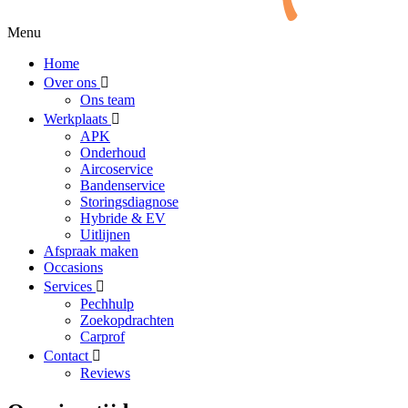
Menu
Home
Over ons
Ons team
Werkplaats
APK
Onderhoud
Aircoservice
Bandenservice
Storingsdiagnose
Hybride & EV
Uitlijnen
Afspraak maken
Occasions
Services
Pechhulp
Zoekopdrachten
Carprof
Contact
Reviews