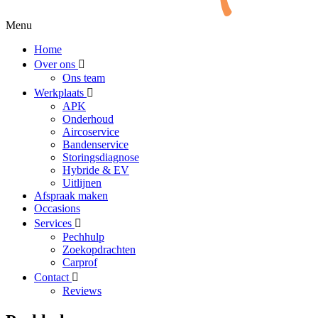
Menu
Home
Over ons
Ons team
Werkplaats
APK
Onderhoud
Aircoservice
Bandenservice
Storingsdiagnose
Hybride & EV
Uitlijnen
Afspraak maken
Occasions
Services
Pechhulp
Zoekopdrachten
Carprof
Contact
Reviews