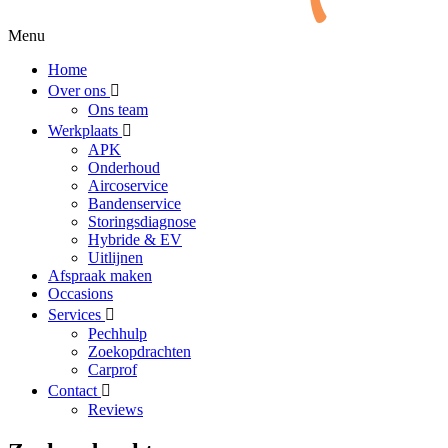
Menu
Home
Over ons
Ons team
Werkplaats
APK
Onderhoud
Aircoservice
Bandenservice
Storingsdiagnose
Hybride & EV
Uitlijnen
Afspraak maken
Occasions
Services
Pechhulp
Zoekopdrachten
Carprof
Contact
Reviews