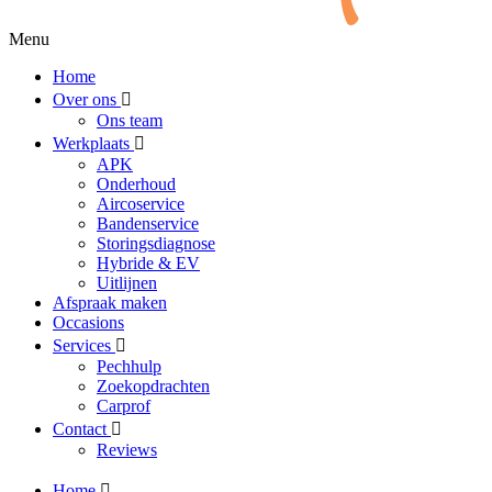
Menu
Home
Over ons
Ons team
Werkplaats
APK
Onderhoud
Aircoservice
Bandenservice
Storingsdiagnose
Hybride & EV
Uitlijnen
Afspraak maken
Occasions
Services
Pechhulp
Zoekopdrachten
Carprof
Contact
Reviews
Home